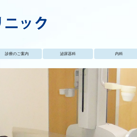
診療のご案内
泌尿器科
内科
泌尿器の病気
前立腺肥大症
過活動膀胱
膀胱炎
ワクチン関係