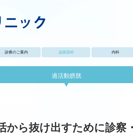
診療のご案内
泌尿器科
内科
泌尿器の病気
前立腺肥大症
過活動膀胱
膀胱炎
ワクチン関係
過活動膀胱
活から抜け出すために診察